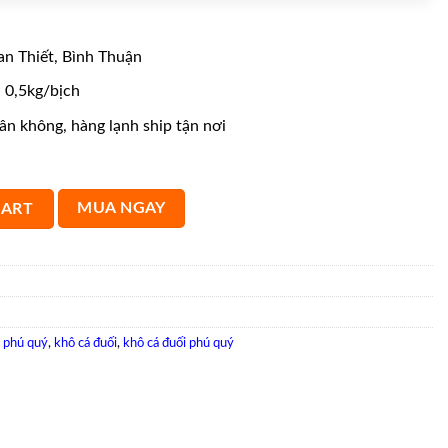
n Thiết, Bình Thuận
 0,5kg/bịch
n không, hàng lạnh ship tận nơi
CART
MUA NGAY
o phú quý
,
khô cá đuối
,
khô cá đuối phú quý