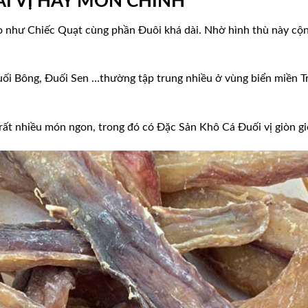
I VỊ HAY MÓN CHÍNH
 to như Chiếc Quạt cùng phần Đuôi khá dài. Nhờ hình thù này cộ
uối Bông, Đuối Sen …thường tập trung nhiều ở vùng biển miền T
ất nhiều món ngon, trong đó có Đặc Sản Khô Cá Đuối vị giòn gi