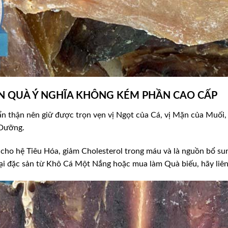
N QUÀ Ý NGHĨA KHÔNG KÉM PHẦN CAO CẤP
 thận nên giữ được trọn vẹn vị Ngọt của Cá, vị Mặn của Muối,
 Dưỡng.
ho hệ Tiêu Hóa, giảm Cholesterol trong máu và là nguồn bổ sung 
ại đặc sản từ Khô Cá Một Nắng hoặc mua làm Quà biếu, hãy liê