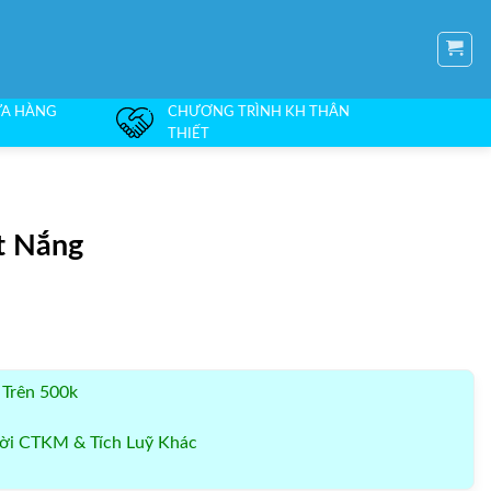
ỬA HÀNG
CHƯƠNG TRÌNH KH THÂN
THIẾT
t Nắng
 Trên 500k
i CTKM & Tích Luỹ Khác