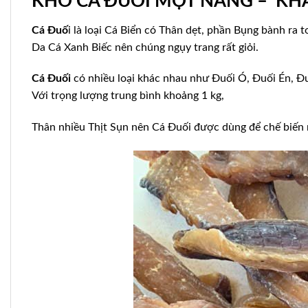
KHÔ CÁ ĐUỐI MỘT NẮNG – KHA
Cá Đuố
i là loại Cá Biển có Thân dẹt, phần Bụng bành ra
Da Cá Xanh Biếc nên chúng ngụy trang rất giỏi.
Cá Đuối
có nhiều loại khác nhau như Đuối Ó, Đuối Én, Đ
Với trọng lượng trung bình khoảng 1 kg,
Thân nhiều Thịt Sụn nên Cá Đuối được dùng để chế biến r