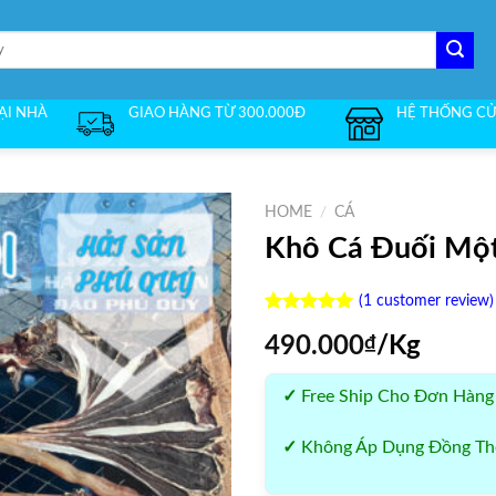
TẠI NHÀ
GIAO HÀNG TỪ 300.000Đ
HỆ THỐNG C
HOME
/
CÁ
Khô Cá Đuối Mộ
(
1
customer review)
Rated
1
5.00
490.000
₫
/Kg
out of 5
based on
customer
✓
Free Ship Cho Đơn Hàng
rating
✓
Không Áp Dụng Đồng Thờ