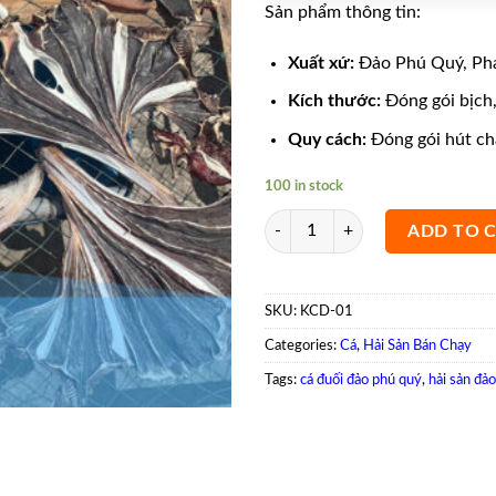
Sản phẩm thông tin:
Xuất xứ:
Đảo Phú Quý, Pha
Kích thước:
Đóng gói bịch,
Quy cách:
Đóng gói hút châ
100 in stock
Khô Cá Đuối Một Nắng quantity
ADD TO 
SKU:
KCD-01
Categories:
Cá
,
Hải Sản Bán Chạy
Tags:
cá đuối đảo phú quý
,
hải sản đả